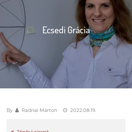
Ecsedi Grácia
By
Radnai Márton
2022.08.19.
Post