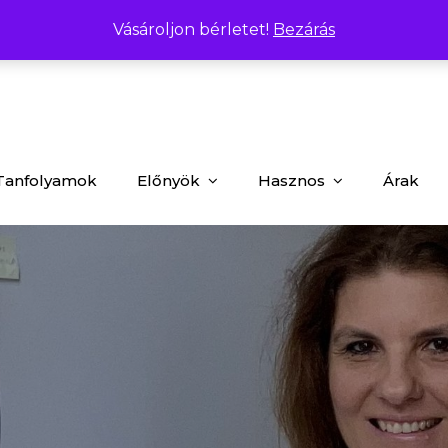
oktatas@obudamatek.hu
Vásároljon bérletet!
Bezárás
Tanfolyamok
Előnyök
Hasznos
Árak