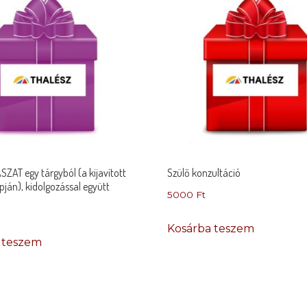
AT egy tárgyból (a kijavított
Szülő konzultáció
apján), kidolgozással együtt
5000
Ft
Kosárba teszem
 teszem