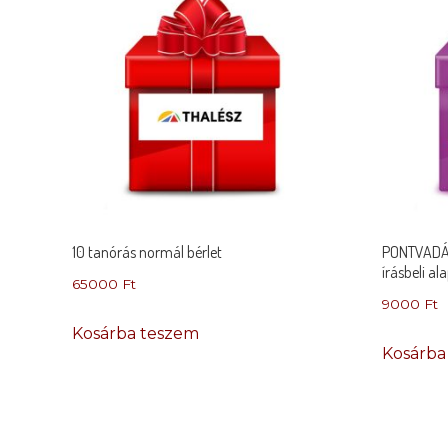
10 tanórás normál bérlet
PONTVADÁSZ
írásbeli al
65000
Ft
9000
Ft
Kosárba teszem
Kosárba