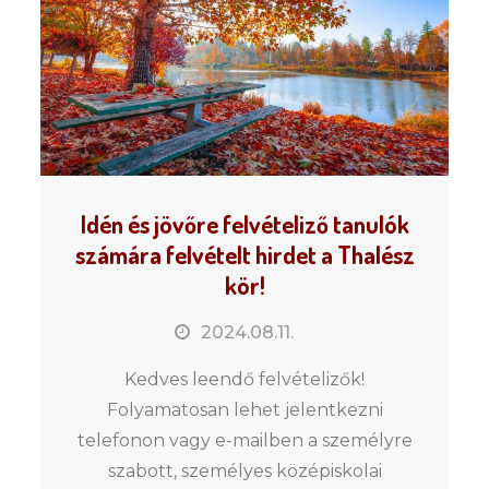
Idén és jövőre felvételiző tanulók
számára felvételt hirdet a Thalész
kör!
2024.08.11.
Kedves leendő felvételizők!
Folyamatosan lehet jelentkezni
telefonon vagy e-mailben a személyre
szabott, személyes középiskolai