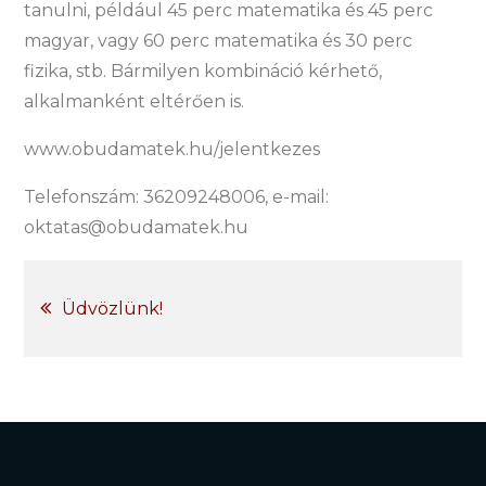
tanulni, például 45 perc matematika és 45 perc
magyar, vagy 60 perc matematika és 30 perc
fizika, stb. Bármilyen kombináció kérhető,
alkalmanként eltérően is.
www.obudamatek.hu/jelentkezes
Telefonszám: 36209248006, e-mail:
oktatas@obudamatek.hu
Bejegyzés
Üdvözlünk!
navigáció