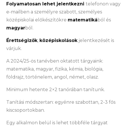
Folyamatosan lehet jelentkezni
telefonon vagy
e-mailben a személyre szabott, személyes
középiskolai előkészítőkre
matematiká
ból és
magyar
ból.
Érettségizők
,
középiskolások
jelentkezését is
várjuk.
A 2024/25-ös tanévben oktatott tárgyaink:
matematika, magyar, fizika, kémia, biológia,
földrajz, történelem, angol, német, olasz.
Minimum hetente 2×2 tanórában tanítunk.
Tanítási módszertan: egyénre szabottan, 2-3 fős
kiscsoportokban.
Egy alkalmon belül is lehet többféle tárgyat