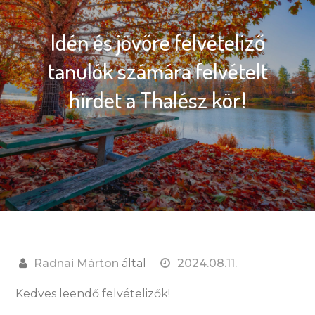
Idén és jövőre felvételiző
tanulók számára felvételt
hirdet a Thalész kör!
Radnai Márton
által
2024.08.11.
Kedves leendő felvételizők!