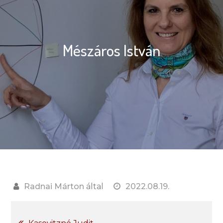
Mészáros István
Radnai Márton
által
2022.08.19.
Bejegyzés